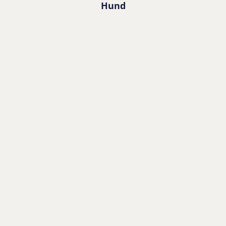
Hund
Hündchen
Adult
Senior
Alle Produkte
Katze
Kätzchen
Adult
Senior
Alle Produkte