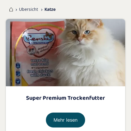
me
Ubersicht
Katze
Super Premium Trockenfutter
Mehr lesen