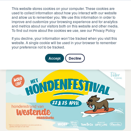
This website stores cookies on your computer. These cookies are
used to collect information about how you interact with our website
and allow us to remember you. We use this information in order to
improve and customize your browsing experience and for analytics
ome
Evenementen
Tudor & Friends
and metrics about our visitors both on this website and other media.
To find out more about the cookies we use, see our Privacy Policy
If you decline, your information won’t be tracked when you visit this
22 avril 2023
website. A single cookie will be used in your browser to remember
your preference not to be tracked.
Tudor & Friends
Accept
Decline
Particulier