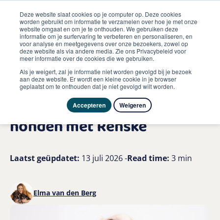
Deze website slaat cookies op je computer op. Deze cookies
worden gebruikt om informatie te verzamelen over hoe je met onze
website omgaat en om je te onthouden. We gebruiken deze
informatie om je surfervaring te verbeteren en personaliseren, en
me
voor analyse en meetgegevens over onze bezoekers, zowel op
Hond
deze website als via andere media. Zie ons Privacybeleid voor
Hondenijs maken 5 verkoelende recepten voor honden
meer informatie over de cookies die we gebruiken.
met renske
Als je weigert, zal je informatie niet worden gevolgd bij je bezoek
aan deze website. Er wordt een kleine cookie in je browser
geplaatst om te onthouden dat je niet gevolgd wilt worden.
Hondenijs maken? 5
verkoelende recepten voor
Accepteren
Weigeren
honden met Renske
Laatst geüpdatet:
13 juli 2026 -
Read time:
3 min
Elma van den Berg