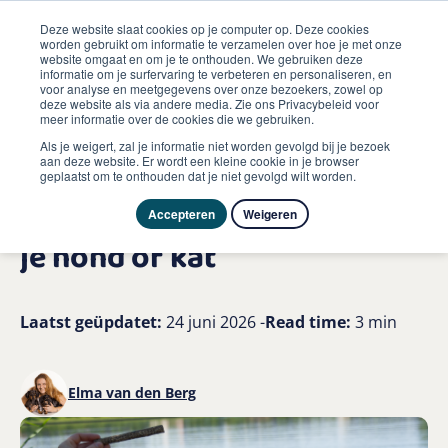
Deze website slaat cookies op je computer op. Deze cookies
worden gebruikt om informatie te verzamelen over hoe je met onze
website omgaat en om je te onthouden. We gebruiken deze
informatie om je surfervaring te verbeteren en personaliseren, en
me
voor analyse en meetgegevens over onze bezoekers, zowel op
Hond
deze website als via andere media. Zie ons Privacybeleid voor
Hydratatie vocht essentieel in de zomer voor je hond of
meer informatie over de cookies die we gebruiken.
kat
Als je weigert, zal je informatie niet worden gevolgd bij je bezoek
aan deze website. Er wordt een kleine cookie in je browser
geplaatst om te onthouden dat je niet gevolgd wilt worden.
Hydratatie & vocht:
Essentieel in de zomer voor
Accepteren
Weigeren
je hond of kat
Laatst geüpdatet:
24 juni 2026 -
Read time:
3 min
Elma van den Berg