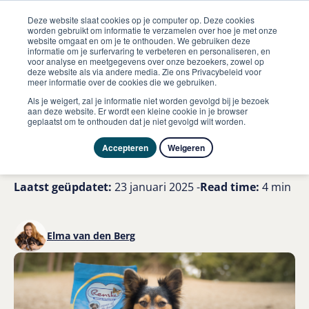
Deze website slaat cookies op je computer op. Deze cookies
worden gebruikt om informatie te verzamelen over hoe je met onze
website omgaat en om je te onthouden. We gebruiken deze
informatie om je surfervaring te verbeteren en personaliseren, en
me
voor analyse en meetgegevens over onze bezoekers, zowel op
Hond
deze website als via andere media. Zie ons Privacybeleid voor
Is jouw hond blind aan het worden symptomen en tips
meer informatie over de cookies die we gebruiken.
Als je weigert, zal je informatie niet worden gevolgd bij je bezoek
Is jouw hond blind aan het
aan deze website. Er wordt een kleine cookie in je browser
geplaatst om te onthouden dat je niet gevolgd wilt worden.
worden? Symptomen en tips
Accepteren
Weigeren
Laatst geüpdatet:
23 januari 2025 -
Read time:
4 min
Elma van den Berg