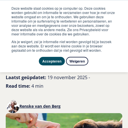
Deze website slaat cookies op je computer op. Deze cookies
worden gebruikt om informatie te verzamelen over hoe je met onze
website omgaat en om je te onthouden. We gebruiken deze
informatie om je surfervaring te verbeteren en personaliseren, en
me
voor analyse en meetgegevens over onze bezoekers, zowel op
Hond
deze website als via andere media. Zie ons Privacybeleid voor
Is vers vlees slecht voor het gebit van jouw hond
meer informatie over de cookies die we gebruiken.
Als je weigert, zal je informatie niet worden gevolgd bij je bezoek
Is vers vlees slecht voor het
aan deze website. Er wordt een kleine cookie in je browser
geplaatst om te onthouden dat je niet gevolgd wilt worden.
gebit van jouw hond?
Accepteren
Weigeren
Laatst geüpdatet:
19 november 2025 -
Read time:
4 min
Renske van den Berg