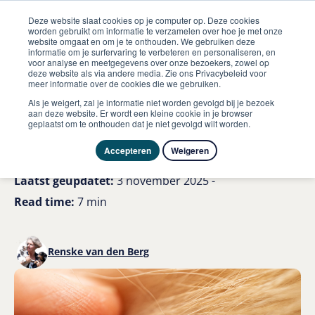
Deze website slaat cookies op je computer op. Deze cookies
worden gebruikt om informatie te verzamelen over hoe je met onze
website omgaat en om je te onthouden. We gebruiken deze
informatie om je surfervaring te verbeteren en personaliseren, en
me
voor analyse en meetgegevens over onze bezoekers, zowel op
Hond
Teken bij de hond dit moet je weten
deze website als via andere media. Zie ons Privacybeleid voor
meer informatie over de cookies die we gebruiken.
Teken bij honden: risico's,
Als je weigert, zal je informatie niet worden gevolgd bij je bezoek
aan deze website. Er wordt een kleine cookie in je browser
geplaatst om te onthouden dat je niet gevolgd wilt worden.
ziektes en preventie
Accepteren
Weigeren
Laatst geüpdatet:
3 november 2025 -
Read time:
7 min
Renske van den Berg