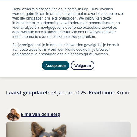
Deze website slaat cookies op je computer op. Deze cookies
worden gebruikt om informatie te verzamelen over hoe je met onze
website omgaat en om je te onthouden. We gebruiken deze
informatie om je surfervaring te verbeteren en personaliseren, en
me
voor analyse en meetgegevens over onze bezoekers, zowel op
Hond
deze website als via andere media. Zie ons Privacybeleid voor
Vieze oren bij honden hoe ontstaan ze en wat kun je doen
meer informatie over de cookies die we gebruiken.
Als je weigert, zal je informatie niet worden gevolgd bij je bezoek
Vieze oren bij honden: hoe
aan deze website. Er wordt een kleine cookie in je browser
geplaatst om te onthouden dat je niet gevolgd wilt worden.
ontstaan ze en wat kun je
Accepteren
Weigeren
doen?
Laatst geüpdatet:
23 januari 2025 -
Read time:
3 min
Elma van den Berg