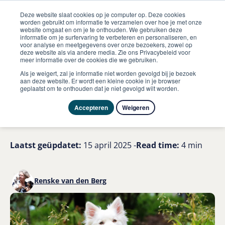
Deze website slaat cookies op je computer op. Deze cookies
worden gebruikt om informatie te verzamelen over hoe je met onze
website omgaat en om je te onthouden. We gebruiken deze
informatie om je surfervaring te verbeteren en personaliseren, en
me
voor analyse en meetgegevens over onze bezoekers, zowel op
Hond
Wanneer is een hond gelukkig
deze website als via andere media. Zie ons Privacybeleid voor
meer informatie over de cookies die we gebruiken.
Hoe herken je een gelukkige
Als je weigert, zal je informatie niet worden gevolgd bij je bezoek
aan deze website. Er wordt een kleine cookie in je browser
geplaatst om te onthouden dat je niet gevolgd wilt worden.
hond en maak je hem
gelukkig?
Accepteren
Weigeren
Laatst geüpdatet:
15 april 2025 -
Read time:
4 min
Renske van den Berg