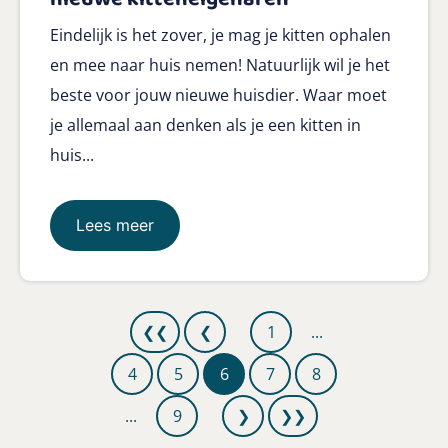
Eindelijk is het zover, je mag je kitten ophalen
en mee naar huis nemen! Natuurlijk wil je het
beste voor jouw nieuwe huisdier. Waar moet
je allemaal aan denken als je een kitten in
huis...
Lees meer
❮❮
❮
1
...
4
5
6
7
8
...
9
❯
❯❯