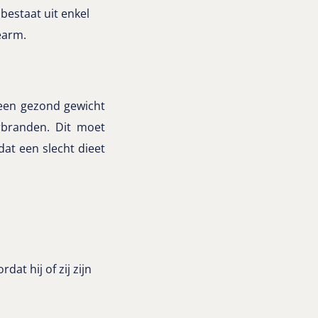
 bestaat uit enkel
iearm.
j een gezond gewicht
rbranden. Dit moet
dat een slecht dieet
dat hij of zij zijn