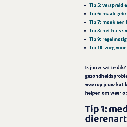
Tip 5: verspreid
Tip 6: maak geb
Tip 7: maak een 
Tip 8: het huis s
Tip 9: regelmatig
Tip 10: zorg voo
Is jouw kat te dik
gezondheidsproble
waarop jouw kat ka
helpen om weer o
Tip 1: me
dierenar