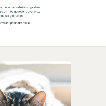
Duurzaamheid
Events
Shop
 je met onze website omgaat en
alyse en meetgegevens over onze
 die we gebruiken.
 Renske
Verkooppunten
Proberen?
Contact
 browser geplaatst om te