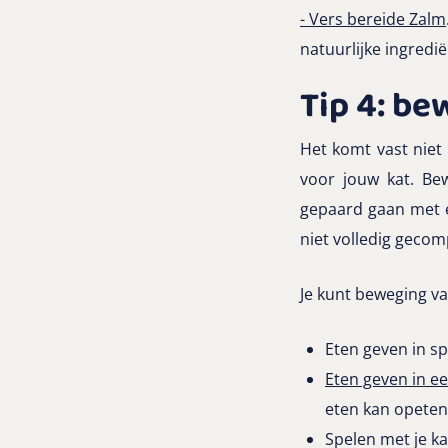
- Vers bereide Zalm
natuurlijke ingredi
Tip 4: be
Het komt vast niet 
voor jouw kat. Be
gepaard gaan met ee
niet volledig gec
Je kunt beweging va
Eten geven in s
Eten geven in e
eten kan opeten
Spelen met je ka