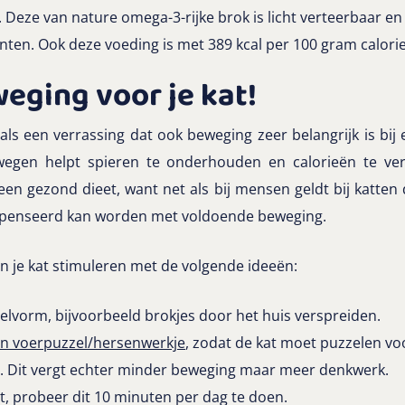
. Deze van nature omega-3-rijke brok is licht verteerbaar en
ënten. Ook deze voeding is met 389 kcal per 100 gram calor
weging voor je kat!
als een verrassing dat ook beweging zeer belangrijk is bi
wegen helpt spieren te onderhouden en calorieën te ve
n gezond dieet, want net als bij mensen geldt bij katten 
ompenseerd kan worden met voldoende beweging.
n je kat stimuleren met de volgende ideeën:
pelvorm, bijvoorbeeld brokjes door het huis verspreiden.
en voerpuzzel/hersenwerkje
, zodat de kat moet puzzelen voor
. Dit vergt echter minder beweging maar meer denkwerk.
t, probeer dit 10 minuten per dag te doen.