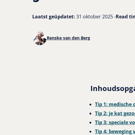
Laatst geüpdatet:
31 oktober 2025 -
Read ti
Renske van den Berg
Inhoudsopg
Tip 1: medische 
Tip 2: je kat ge
Tip 3: speciale 
Tip 4: beweging v