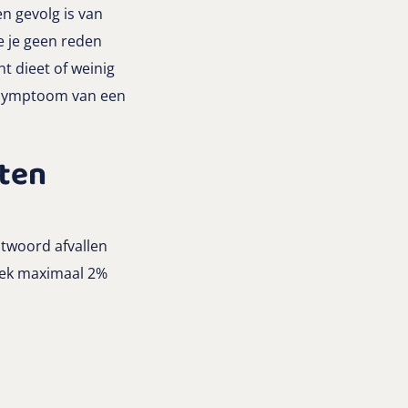
en gevolg is van
e je geen reden
t dieet of weinig
n symptoom van een
aten
ntwoord afvallen
week maximaal 2%