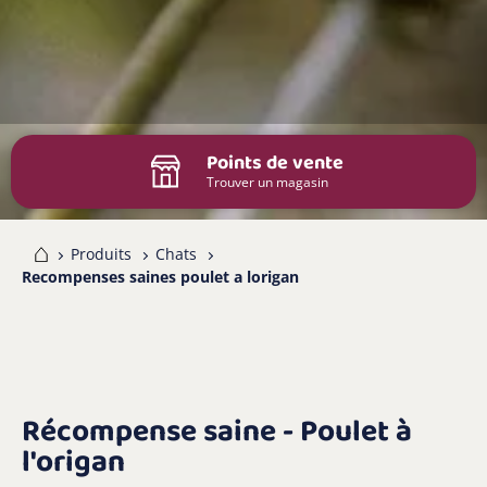
Points de vente
Trouver un magasin
me
Produits
Chats
Recompenses saines poulet a lorigan
Récompense saine - Poulet à
l'origan