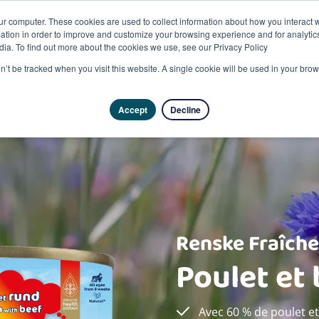
ur computer. These cookies are used to collect information about how you interact w
tion in order to improve and customize your browsing experience and for analytics
dia. To find out more about the cookies we use, see our Privacy Policy
Produits
on’t be tracked when you visit this website. A single cookie will be used in your b
Accept
Decline
Renske Fraîch
Poulet et
Avec 60 % de poulet 