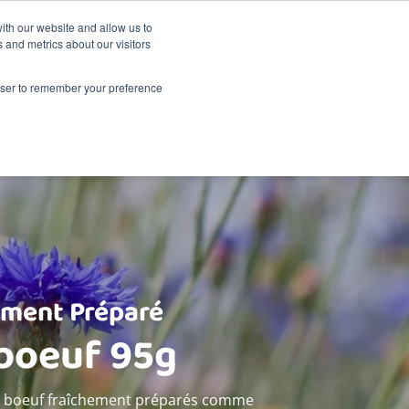
La durabilité
Événements
Shop
ith our website and allow us to
 and metrics about our visitors
A propos de Renske
Points de vente
Contact
rowser to remember your preference
ement Préparé
 boeuf 95g
et boeuf fraîchement préparés comme