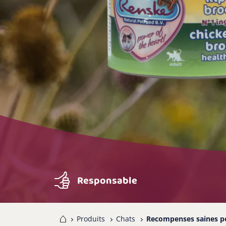
Responsable
Home
Produits
Chats
Recompenses saines po