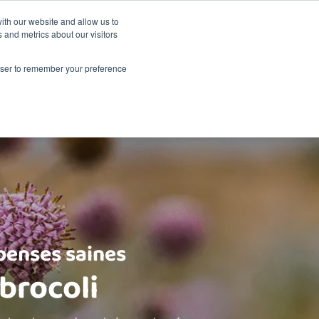
La durabilité
Événements
Shop
ith our website and allow us to
 and metrics about our visitors
A propos de Renske
Points de vente
Contact
rowser to remember your preference
enses saines
brocoli