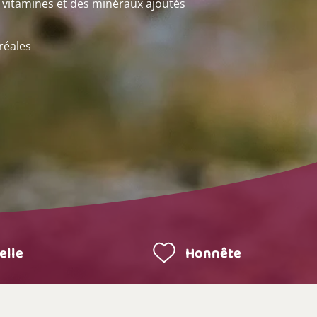
 vitamines et des minéraux ajoutés
réales
elle
Honnête