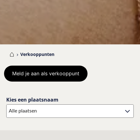
me
Verkooppunten
Meld je aan als verkooppunt
Kies een plaatsnaam