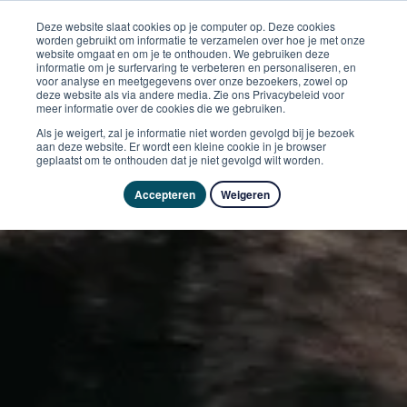
Deze website slaat cookies op je computer op. Deze cookies
worden gebruikt om informatie te verzamelen over hoe je met onze
website omgaat en om je te onthouden. We gebruiken deze
informatie om je surfervaring te verbeteren en personaliseren, en
voor analyse en meetgegevens over onze bezoekers, zowel op
deze website als via andere media. Zie ons Privacybeleid voor
meer informatie over de cookies die we gebruiken.
Als je weigert, zal je informatie niet worden gevolgd bij je bezoek
aan deze website. Er wordt een kleine cookie in je browser
geplaatst om te onthouden dat je niet gevolgd wilt worden.
Accepteren
Weigeren