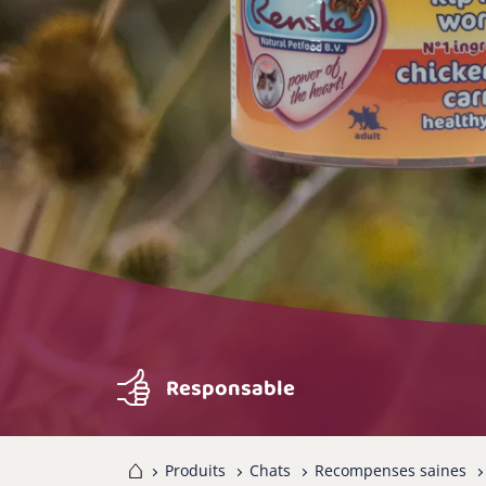
Responsable
Home
Produits
Chats
Recompenses saines