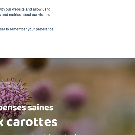
La durabilité
Événements
Shop
ith our website and allow us to
 and metrics about our visitors
A propos de Renske
Points de vente
Contact
rowser to remember your preference
enses saines
x carottes