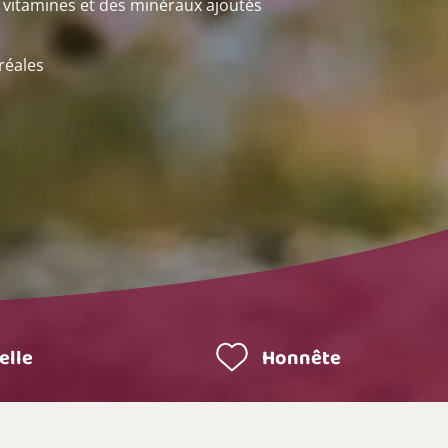
 vitamines et des minéraux ajoutés
réales
elle
Honnête