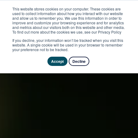
This website stores cookies on your computer. These cookies are
used to collect information about how you interact with our website
and allow us to remember you. We use this information in order to
improve and customize your browsing experience and for analytics
and metrics about our visitors both on this website and other media.
To find out more about the cookies we use, see our Privacy Policy
If you decline, your information won’t be tracked when you visit this
website. A single cookie will be used in your browser to remember
your preference not to be tracked.
Accept
Decline