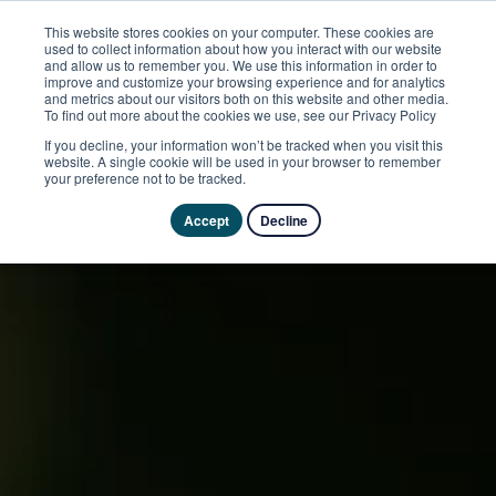
This website stores cookies on your computer. These cookies are
used to collect information about how you interact with our website
and allow us to remember you. We use this information in order to
improve and customize your browsing experience and for analytics
and metrics about our visitors both on this website and other media.
To find out more about the cookies we use, see our Privacy Policy
If you decline, your information won’t be tracked when you visit this
website. A single cookie will be used in your browser to remember
your preference not to be tracked.
Accept
Decline