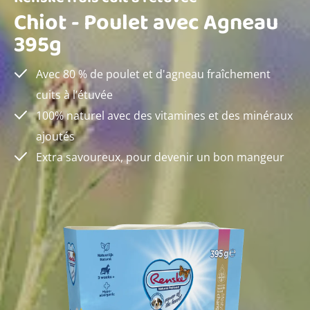
Chiot - Poulet avec Agneau
395g
Avec 80 % de poulet et d'agneau fraîchement
cuits à l’étuvée
100% naturel avec des vitamines et des minéraux
ajoutés
Extra savoureux, pour devenir un bon mangeur