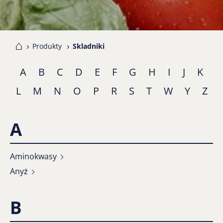
me
Produkty
Skladniki
A
B
C
D
E
F
G
H
I
J
K
L
M
N
O
P
R
S
T
W
Y
Z
A
Aminokwasy
Anyż
B