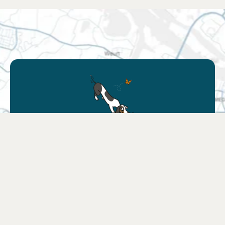
Trouver un point de vente
Trouvez un magasin près de chez vous ou
choisissez votre boutique en ligne
préférée.
Rechercher un point de vente