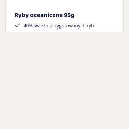
Ryby oceaniczne 95g
40% świeżo przygotowanych ryb
oceanicznych jako główny składnik
w 100% naturalna z dodatkiem witamin i
minerałów
Bez glutenu i hipoalergiczma
Zobacz Produkt