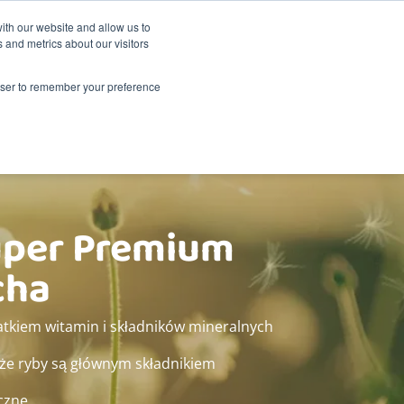
Zrównoważony rozwój
Shop
ith our website and allow us to
 and metrics about our visitors
Produkty
O Renske
Zbytu
Kontakt
rowser to remember your preference
uper Premium
cha
tkiem witamin i składników mineralnych
że ryby są głównym składnikiem
czne