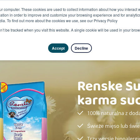
ur computer. These cookies are used to collect information about how you interact w
tion in order to improve and customize your browsing experience and for analytics
dia. To find out more about the cookies we use, see our Privacy Policy
on’t be tracked when you visit this website. A single cookie will be used in your b
Accept
Decline
Renske S
karma su
100% naturalna z doda
Świeże mięso lub świe
Trzy wersje hipoalergi