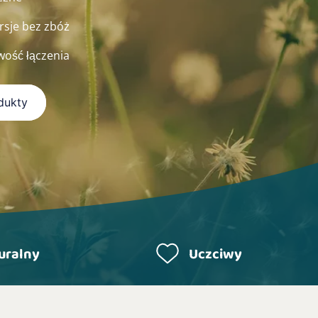
rsje bez zbóż
wość łączenia
dukty
uralny
Uczciwy