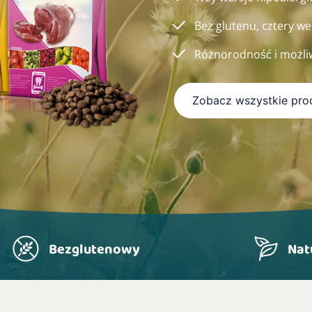
Bez glutenu, cztery we
Różnorodność i możli
Zobacz wszystkie pro
Bezglutenowy
Nat