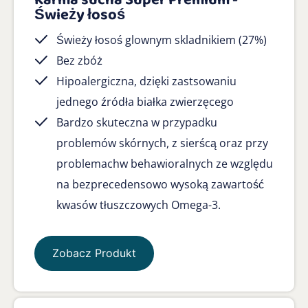
Karma sucha Super Premium -
Świeży łosoś
Świeży łosoś glownym skladnikiem (27%)
Bez zbóż
Hipoalergiczna, dzięki zastsowaniu
jednego źródła białka zwierzęcego
Bardzo skuteczna w przypadku
problemów skórnych, z sierścą oraz przy
problemachw behawioralnych ze względu
na bezprecedensowo wysoką zawartość
kwasów tłuszczowych Omega-3.
Zobacz Produkt