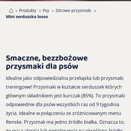
me
Produkty
Psy
Zdrowe przysmaki
Mini serduszka losos
Smaczne, bezzbożowe
przysmaki dla psów
Idealne jako odpowiedzialna przekąska lub przysmaki
treningowe! Przysmaki w kształcie serduszek których
głównym składnikiem jest kurczak (85%). To przysmaki
odpowiednie dla psów wszystkich ras od 9 tygodnia
życia. Idealne w połączeniu ze zróżnicowanym menu
Renske. Przysmak ma jedno źródło białka. Oznacza to,
że psy z alergią lub nietolerancją na określone źródło