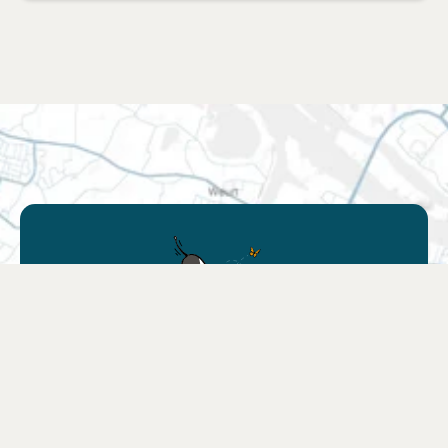
Znajdź sprzedawcę
Znajdź najblizszy sklep lub wybierz swój
ulubiony sklep online