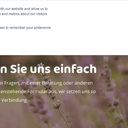
Nachhaltigkeit
Shop
ith our website and allow us to
 and metrics about our visitors
dukte
Über Renske
Verkaufsstellen
Kontakt
rowser to remember your preference
n Sie uns einfach
bei Fragen, mit einer Beratung oder anderen
untenstehende Formular aus, wir setzen uns so
n Verbindung.