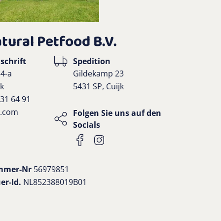
tural Petfood B.V.
schrift
Spedition
4-a
Gildekamp 23
jk
5431 SP, Cuijk
 31 64 91
e.com
Folgen Sie uns auf den
Socials
mmer-Nr
56979851
er-Id.
NL852388019B01