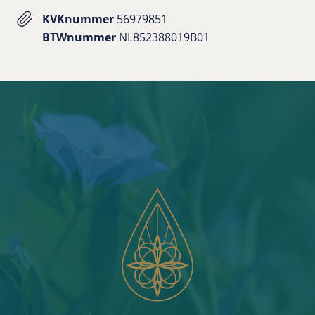
KVKnummer
56979851
BTWnummer
NL852388019B01