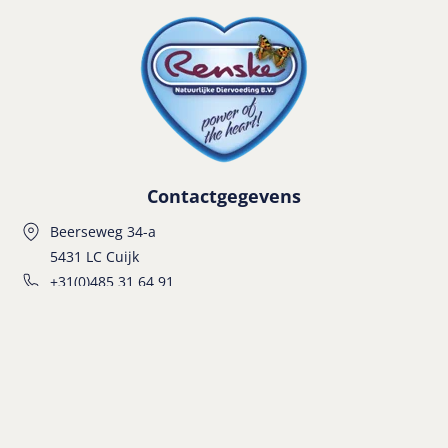
Contactgegevens
Beerseweg 34-a
5431 LC Cuijk
+31(0)485 31 64 91
info@renske.com
Hond
Puppy