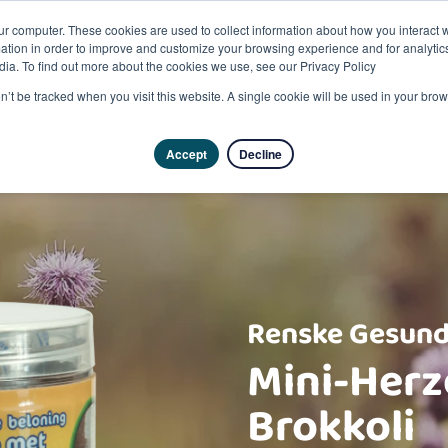
ur computer. These cookies are used to collect information about how you interact w
tion in order to improve and customize your browsing experience and for analytics
dia. To find out more about the cookies we use, see our Privacy Policy
Pro
on’t be tracked when you visit this website. A single cookie will be used in your b
Accept
Decline
Renske Gesund
Mini-Herz
Brokkoli