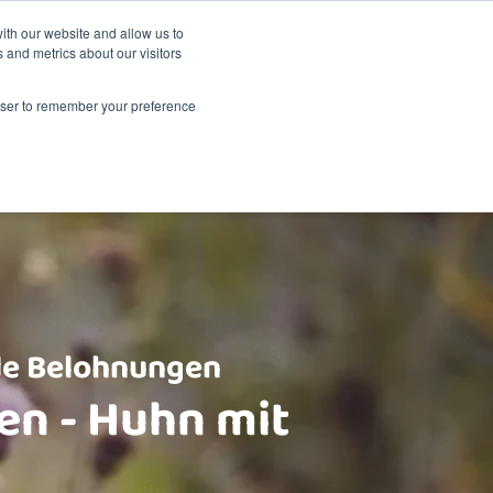
Nachhaltigkeit
Shop
ith our website and allow us to
 and metrics about our visitors
dukte
Über Renske
Verkaufsstellen
Kontakt
rowser to remember your preference
e Belohnungen
en - Huhn mit