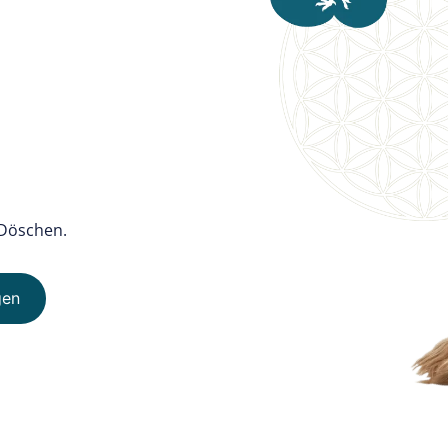
-Döschen.
gen