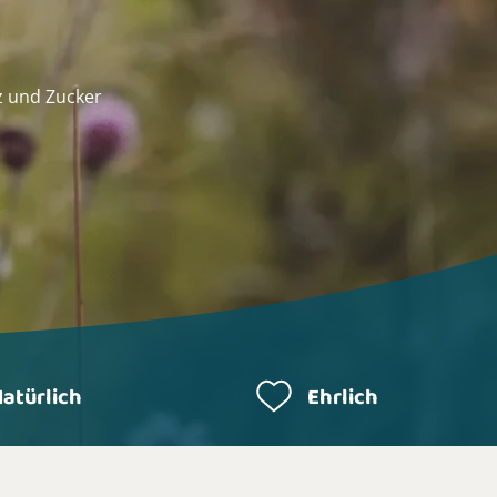
z und Zucker
atürlich
Ehrlich