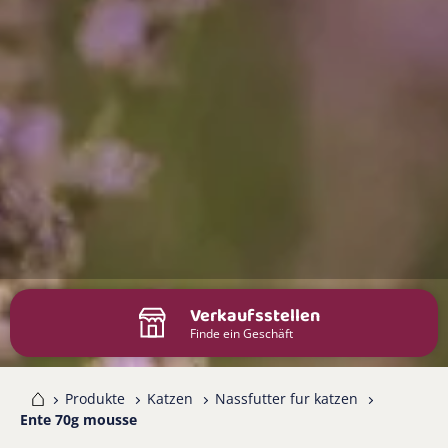
Verkaufsstellen
Finde ein Geschäft
me
Produkte
Katzen
Nassfutter fur katzen
Ente 70g mousse