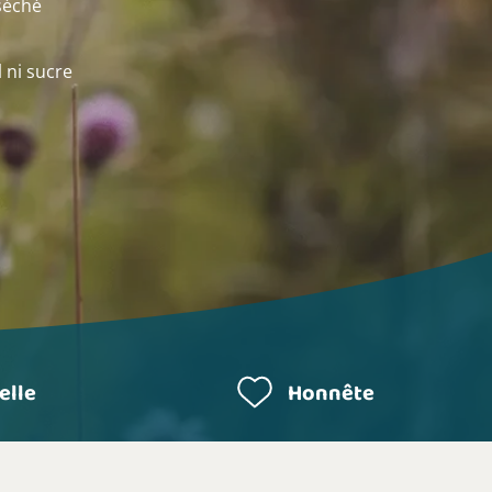
séché
 ni sucre
elle
Honnête