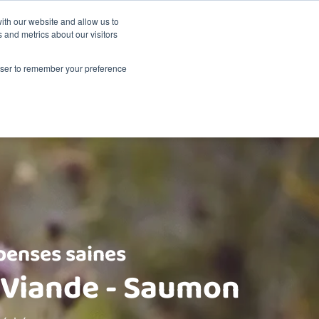
La durabilité
Événements
Shop
ith our website and allow us to
 and metrics about our visitors
A propos de Renske
Points de vente
Contact
rowser to remember your preference
enses saines
 Viande - Saumon