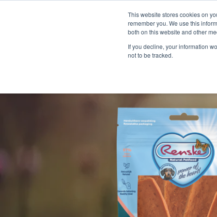
This website stores cookies on yo
remember you. We use this informa
both on this website and other me
If you decline, your information w
not to be tracked.