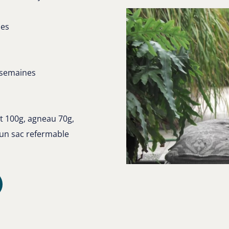
nes
9 semaines
et 100g, agneau 70g,
 un sac refermable