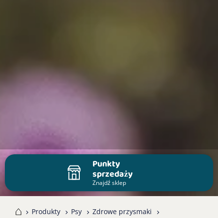
Punkty
sprzedaży
Znajdź sklep
me
Produkty
Psy
Zdrowe przysmaki