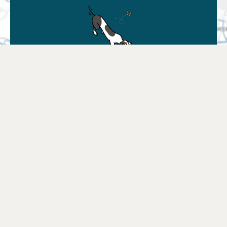
Znajdź sprzedawcę
Znajdź najblizszy sklep lub wybierz swój
ulubiony sklep online
Znajdź punkt sprzedaży