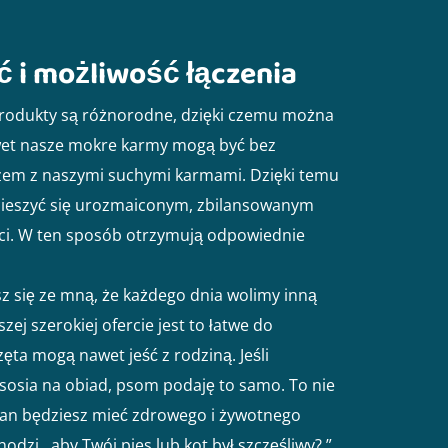
 i możliwość łączenia
produkty są różnorodne, dzięki czemu można
awet nasze mokre karmy mogą być bez
em z naszymi suchymi karmami. Dzięki temu
 cieszyć się urozmaiconym, zbilansowanym
ści. W ten sposób otrzymują odpowiednie
sz się ze mną, że każdego dnia wolimy inną
zej szerokiej ofercie jest to łatwe do
zęta mogą nawet jeść z rodziną. Jeśli
ososia na obiad, psom podaję to samo. To nie
ian będziesz mieć zdrowego i żywotnego
hodzi , aby Twój pies lub kot był szczęśliwy? ”