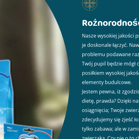
Rożnorodność
Nasze wysokiej jakości 
je doskonale łączyć. N
problemu podawane raz
Twój pupil będzie mógł
posiłkiem wysokiej jako
elementy budulcowe.
Jestem pewna, iż zgodzi
dietę, prawda? Dzięki nas
osiągnięcia; Twoje zwier
zdecydujemy się zjeść ł
tylko zabawa; ale w zam
zwierzaka. Czy nie o to c