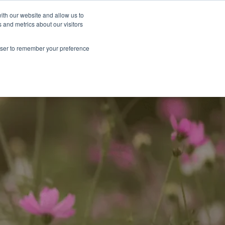
Zrównoważony rozwój
Shop
ith our website and allow us to
 and metrics about our visitors
Produkty
O Renske
Zbytu
Kontakt
rowser to remember your preference