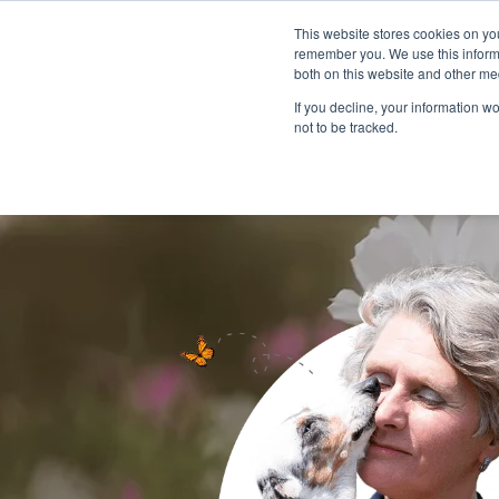
This website stores cookies on yo
remember you. We use this informa
both on this website and other me
If you decline, your information w
not to be tracked.