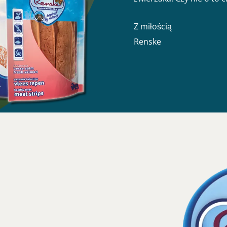
Z miłością
Renske