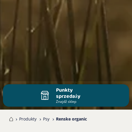
Punkty
sprzedaży
Znajdź sklep
me
Produkty
Psy
Renske organic