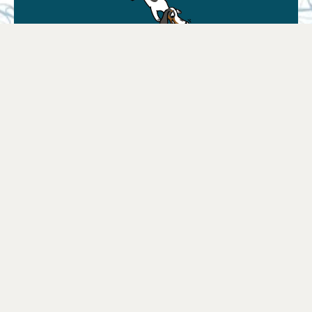
Znajdź sprzedawcę
Znajdź najblizszy sklep lub wybierz swój
ulubiony sklep online
Znajdź punkt sprzedaży