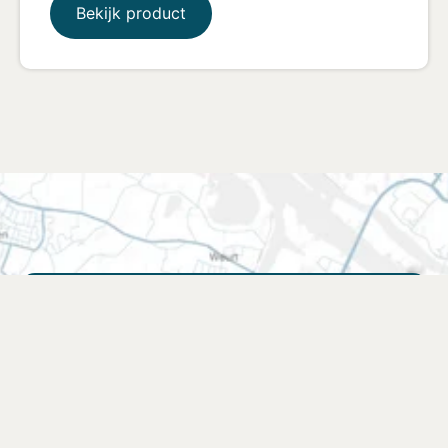
Bekijk product
Vind een verkooppunt
Zoek een winkel bij jou in de buurt of kies