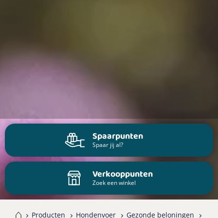
Spaarpunten
Spaar jij al?
Verkooppunten
Zoek een winkel
me
Producten
Hondenvoer
Gezonde beloningen