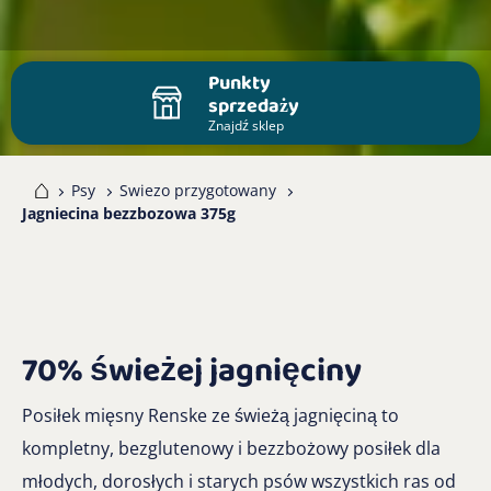
Punkty
sprzedaży
Znajdź sklep
me
Psy
Swiezo przygotowany
Jagniecina bezzbozowa 375g
70% świeżej jagnięciny
Posiłek mięsny Renske ze świeżą jagnięciną to
kompletny, bezglutenowy i bezzbożowy posiłek dla
młodych, dorosłych i starych psów wszystkich ras od