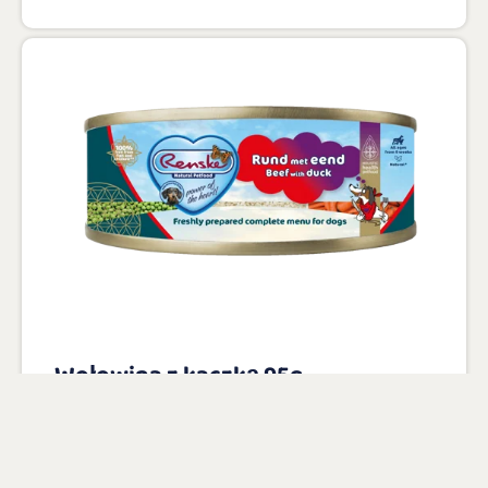
Wołowina z kaczką 95g
50% świeżo przygotowanej wołowiny z
kaczką jako główne składniki
W 100% naturalna z dodatkiem witamin i