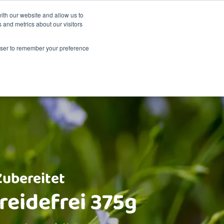
Nachhaltigkeit
Shop
ith our website and allow us to
 and metrics about our visitors
dukte
Über Renske
Verkaufsstellen
Kontakt
rowser to remember your preference
Zubereitet
eidefrei 375g