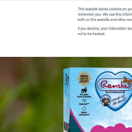
This website stores cookies on yo
remember you. We use this informa
both on this website and other me
If you decline, your information w
not to be tracked.