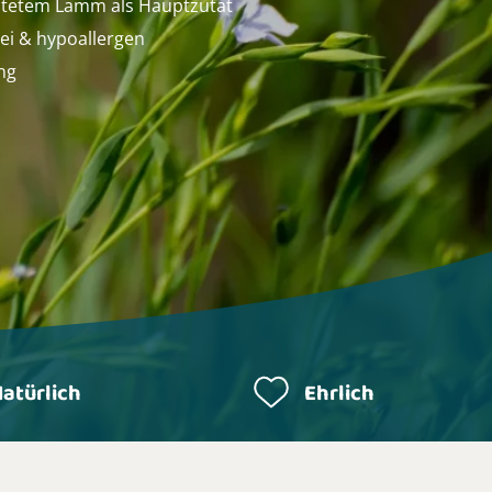
eitetem Lamm als Hauptzutat
rei & hypoallergen
ng
atürlich
Ehrlich