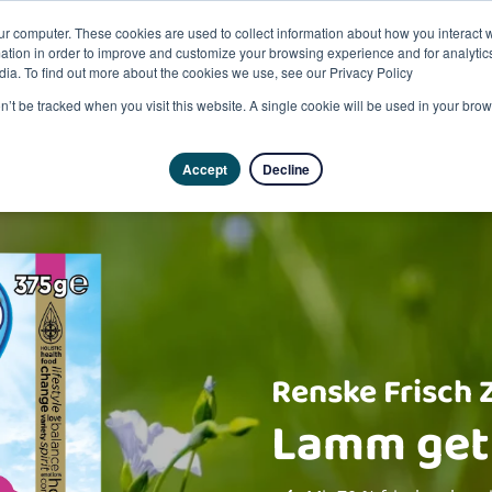
ur computer. These cookies are used to collect information about how you interact w
tion in order to improve and customize your browsing experience and for analytics
dia. To find out more about the cookies we use, see our Privacy Policy
Pro
on’t be tracked when you visit this website. A single cookie will be used in your b
Accept
Decline
Renske Frisch 
Lamm getr