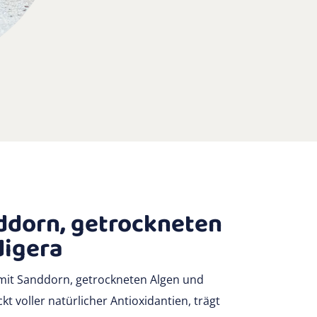
ddorn, getrockneten
digera
t mit Sanddorn, getrockneten Algen und
t voller natürlicher Antioxidantien, trägt