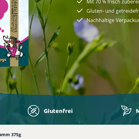
Mit 70 % frisch zuber
Gluten- und getreidef
Nachhaltige Verpacku
Glutenfrei
N
amm 375g