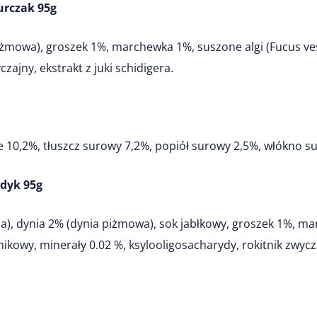
urczak 95g
piżmowa), groszek 1%, marchewka 1%,
suszone algi (Fucus ve
zajny, ekstrakt z juki schidigera.
e 10,2%, tłuszcz surowy 7,2%, popiół surowy 2,5%, włókno s
dyk 95g
a), dynia 2% (dynia piżmowa), sok jabłkowy, groszek 1%, m
nikowy, minerały 0.02 %, ksylooligosacharydy, rokitnik zwycza