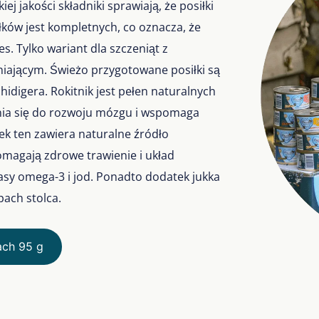
j jakości składniki sprawiają, że posiłki
iłków jest kompletnych, co oznacza, że
s. Tylko wariant dla szczeniąt z
łniającym. Świeżo przygotowane posiłki są
hidigera. Rokitnik jest pełen naturalnych
zynia się do rozwoju mózgu i wspomaga
łek ten zawiera naturalne źródło
omagają zdrowe trawienie i układ
sy omega-3 i jod. Ponadto dodatek jukka
ach stolca.
ach 95 g