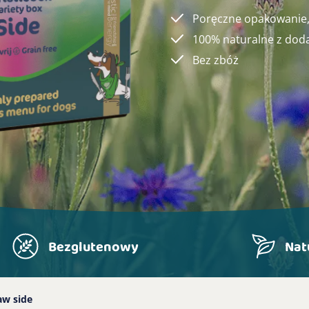
Poręczne opakowanie,
100% naturalne z doda
Bez zbóż
Bezglutenowy
Nat
aw side