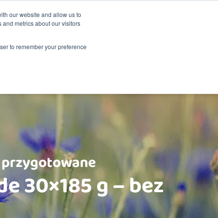
Zrównoważony rozwój
Shop
ith our website and allow us to
 and metrics about our visitors
Produkty
O Renske
Zbytu
Kontakt
rowser to remember your preference
 przygotowane
de 30×185 g – bez