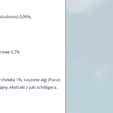
siculosus) 0,06%,
urowe 0,7%
archewka 1%,
suszone algi (Fucus
jny, ekstrakt z juki schidigera.