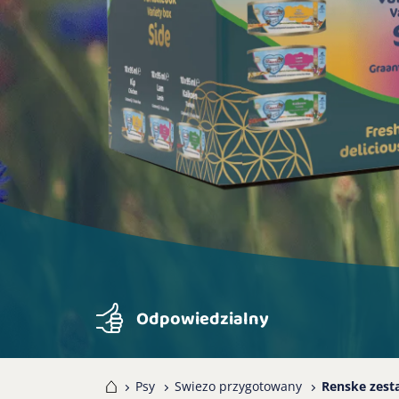
Odpowiedzialny
Home
Psy
Swiezo przygotowany
Renske zest