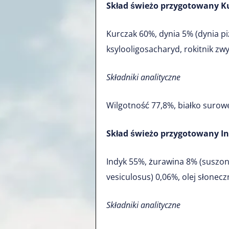
Skład świeżo przygotowany K
Kurczak 60%, dynia 5% (dynia 
ksylooligosacharyd, rokitnik zwyc
Składniki analityczne
Wilgotność 77,8%, białko surow
Skład świeżo przygotowany In
Indyk 55%, żurawina 8% (suszon
vesiculosus) 0,06%, olej słonecz
Składniki analityczne