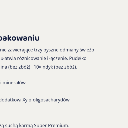
pakowaniu
ie zawierające trzy pyszne odmiany świeżo
łatwia różnicowanie i łączenie. Pudełko
ina (bez zbóż) i 10×indyk (bez zbóż).
i minerałów
 dodatkowi Xylo-oligosacharydów
szą suchą karmą Super Premium.