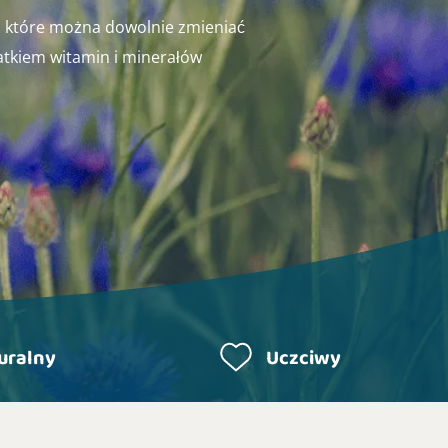
 które można dowolnie zmieniać
tkiem witamin i minerałów
uralny
Uczciwy