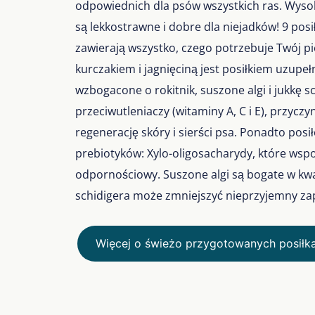
odpowiednich dla psów wszystkich ras. Wysokie
są lekkostrawne i dobre dla niejadków! 9 pos
zawierają wszystko, czego potrzebuje Twój pie
kurczakiem i jagnięciną jest posiłkiem uzupe
wzbogacone o rokitnik, suszone algi i jukkę sc
przeciwutleniaczy (witaminy A, C i E), przyc
regenerację skóry i sierści psa. Ponadto posi
prebiotyków: Xylo-oligosacharydy, które wsp
odpornościowy. Suszone algi są bogate w kwa
schidigera może zmniejszyć nieprzyjemny zap
Więcej o świeżo przygotowanych posiłk