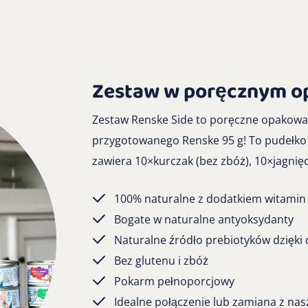
Zestaw w poręcznym o
Zestaw Renske Side to poręczne opakowan
przygotowanego Renske 95 g! To pudełko u
zawiera 10×kurczak (bez zbóż), 10×jagnięc
100% naturalne z dodatkiem witamin 
Bogate w naturalne antyoksydanty
Naturalne źródło prebiotyków dzięki
Bez glutenu i zbóż
Pokarm pełnoporcjowy
Idealne połączenie lub zamiana z na