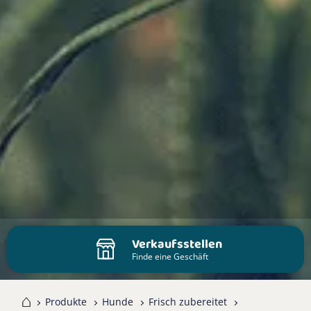
Verkaufsstellen
Finde eine Geschäft
me
Produkte
Hunde
Frisch zubereitet