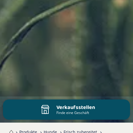
Verkaufsstellen
Finde eine Geschäft
me
Produkte
Hunde
Frisch zubereitet