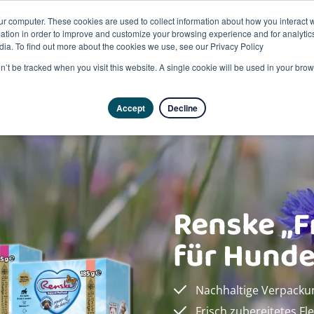
ur computer. These cookies are used to collect information about how you interact w
tion in order to improve and customize your browsing experience and for analytics
dia. To find out more about the cookies we use, see our Privacy Policy
Pro
on’t be tracked when you visit this website. A single cookie will be used in your b
Accept
Decline
Renske „F
für Hund
Nachhaltige Verpackun
Frisch zubereitetes Fl