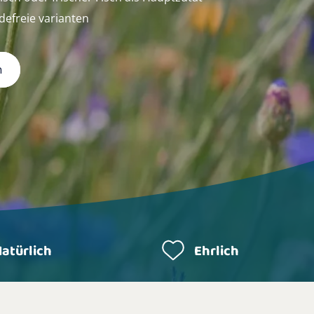
defreie varianten
n
atürlich
Ehrlich