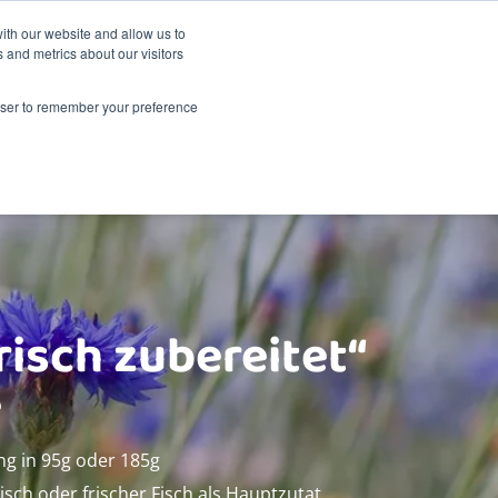
Nachhaltigkeit
Shop
ith our website and allow us to
 and metrics about our visitors
dukte
Über Renske
Verkaufsstellen
Kontakt
rowser to remember your preference
risch zubereitet“
e
g in 95g oder 185g
eisch oder frischer Fisch als Hauptzutat