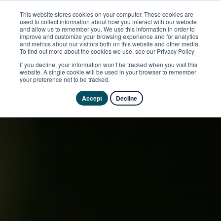
This website stores cookies on your computer. These cookies are
used to collect information about how you interact with our website
and allow us to remember you. We use this information in order to
improve and customize your browsing experience and for analytics
and metrics about our visitors both on this website and other media.
To find out more about the cookies we use, see our Privacy Policy
If you decline, your information won’t be tracked when you visit this
website. A single cookie will be used in your browser to remember
your preference not to be tracked.
Accept
Decline