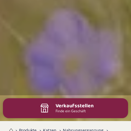
Verkaufsstellen
Finde ein Geschäft
me
Produkte
Katzen
Nahrungserganzung