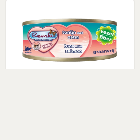
Nassfutter für Katzen Thunfisch
mit Lachs 70g - Faser
100% natürlich, mit zugesetzten
Vitaminen und Mineralstoffen
Fördert einen hohen Muskelanteil