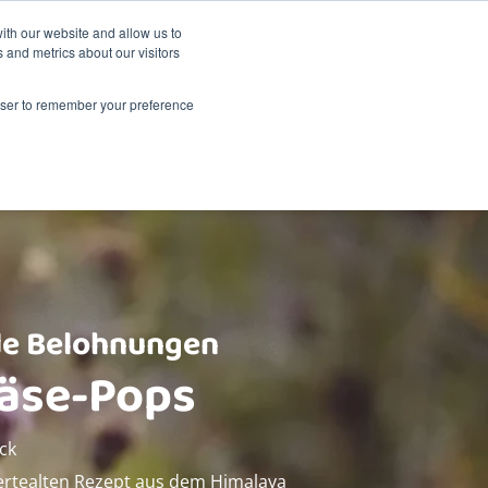
Nachhaltigkeit
Shop
ith our website and allow us to
 and metrics about our visitors
dukte
Über Renske
Verkaufsstellen
Kontakt
rowser to remember your preference
e Belohnungen
Käse-Pops
ck
rtealten Rezept aus dem Himalaya