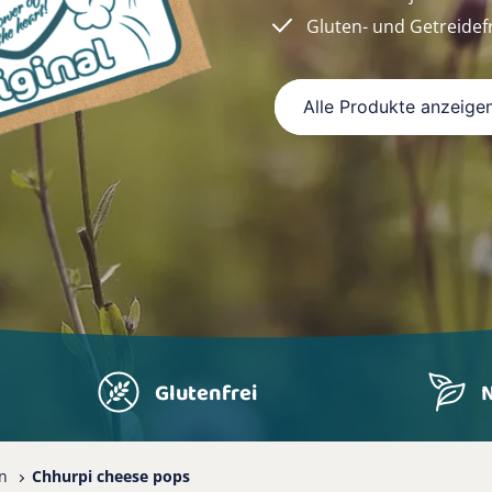
Gluten- und Getreidef
Alle Produkte anzeige
Glutenfrei
N
n
Chhurpi cheese pops