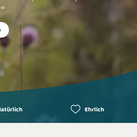
rei
n
atürlich
Ehrlich