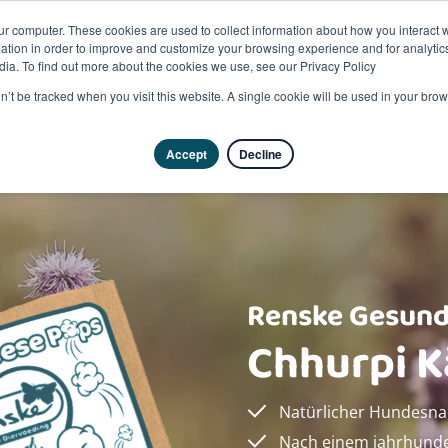
ur computer. These cookies are used to collect information about how you interact w
tion in order to improve and customize your browsing experience and for analytics
dia. To find out more about the cookies we use, see our Privacy Policy
Pro
on’t be tracked when you visit this website. A single cookie will be used in your b
Accept
Decline
Renske Gesund
Chhurpi 
Natürlicher Hundesna
Nach einem jahrhunde