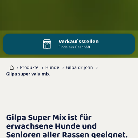
Verkaufsstellen
Finde ein Geschäft
me
Produkte
Hunde
Gilpa dr john
Gilpa super valu mix
Gilpa Super Mix ist für
erwachsene Hunde und
Senioren aller Rassen geeignet.