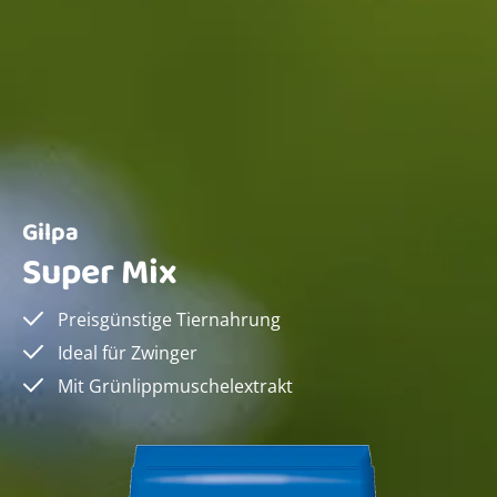
Gilpa
Super Mix
Preisgünstige Tiernahrung
Ideal für Zwinger
Mit Grünlippmuschelextrakt