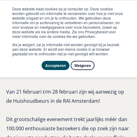
Deze website slaat cookies op je computer op. Deze cookies
worden gebruikt om informatie te verzamelen over hoe je met onze
website omgaat en om je te onthouden. We gebruiken deze
informatie om je surfervaring te verbeteren en personaliseren, en
ome
Evenementen
Huishoudbeurs
voor analyse en meetgegevens over onze bezoekers, zowel op
deze website als via andere media. Zie ons Privacybeleid voor
meer informatie over de cookies die we gebruiken.
21 februari 2026
Als je weigert, zal je informatie niet worden gevolgd bij je bezoek
aan deze website. Er wordt een kleine cookie in je browser
Huishoudbeurs
geplaatst om te onthouden dat je niet gevolgd wilt worden.
Particulier
Accepteren
Weigeren
Van 21 februari t/m 28 februari zijn wij aanwezig op
de Huishoudbeurs in de RAI Amsterdam!
Dit grootschalige evenement trekt jaarlijks méér dan
100.000 enthousiaste bezoekers die op zoek zijn naar