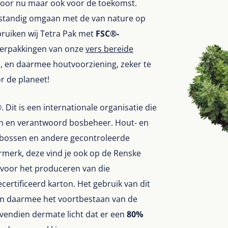
n voor nu maar ook voor de toekomst.
rstandig omgaan met de van nature op
ruiken wij Tetra Pak met
FSC®-
verpakkingen van onze
vers bereide
, en daarmee houtvoorziening, zeker te
r de planeet!
Dit is een internationale organisatie die
en en verantwoord bosbeheer. Hout- en
e bossen en andere gecontroleerde
merk, deze vind je ook op de Renske
 voor het produceren van die
ertificeerd karton. Het gebruik van dit
n daarmee het voortbestaan van de
ovendien dermate licht dat er een
80%