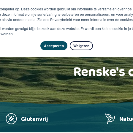
 computer op. Deze cookies worden gebruikt om informatie te verzamelen over hoe
 deze informatie om je surfervaring te verbeteren en personaliseren, en voor an
 als via andere media. Zie ons Privacybeleid voor meer informatie over de cookies
Producten
Vragen & advies
Kennisbank
Over
niet worden gevolgd bij je bezoek aan deze website. Er wordt een kleine cookie in je
t worden.
Accepteren
Weigeren
Renske's
Glutenvrij
Natuu