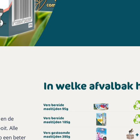
 en de
it. Alle
p een beter