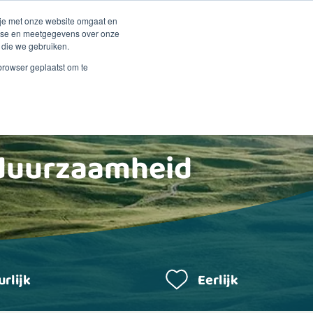
Duurzaamheid
Events
Shop
 je met onze website omgaat en
alyse en meetgegevens over onze
 die we gebruiken.
 Renske
Verkooppunten
Proberen?
Contact
 browser geplaatst om te
 duurzaamheid
rlijk
Eerlijk