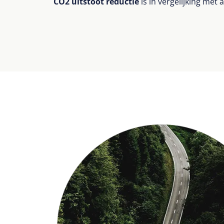
CO2 uitstoot reductie
is in vergelijking met