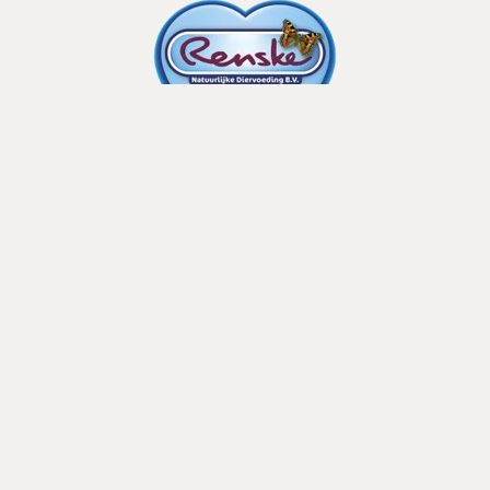
Contactgegevens
Beerseweg 34-a
5431 LC Cuijk
+31(0)485 31 64 91
info@renske.com
Hond
Puppy
Adult