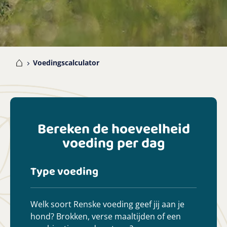
me
Voedingscalculator
Bereken de hoeveelheid
voeding per dag
Type voeding
Super
Welk soort Renske voeding geef jij aan je
Welk dr
hond? Brokken, verse maaltijden of een