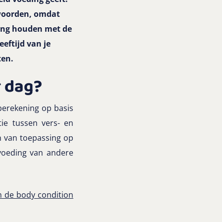
twoorden, omdat
ning houden met de
eftijd van je
ten.
r dag?
erekening op basis
tie tussen vers- en
n van toepassing op
voeding van andere
n de body condition