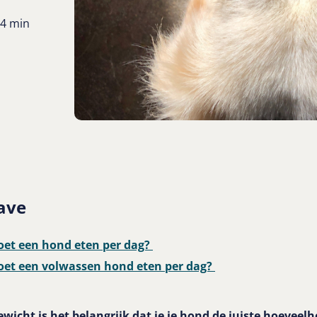
4 min
ave
et een hond eten per dag?
et een volwassen hond eten per dag?
wicht is het belangrijk dat je je hond de juiste hoeveelh