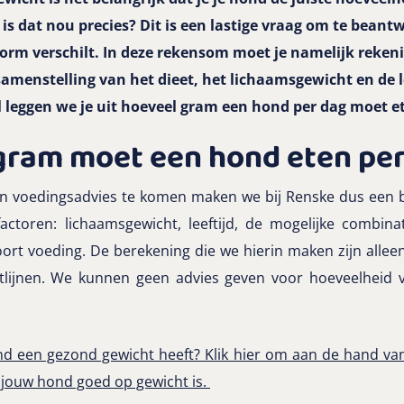
is dat nou precies? Dit is een lastige vraag om te bean
enorm verschilt. In deze rekensom moet je namelijk reke
samenstelling van het dieet, het lichaamsgewicht en de le
el leggen we je uit hoeveel gram een hond per dag moet e
gram moet een hond eten pe
n voedingsadvies te komen maken we bij Renske dus een b
factoren: lichaamsgewicht, leeftijd, de mogelijke combina
ort voeding. De berekening die we hierin maken zijn allee
tlijnen. We kunnen geen advies geven voor hoeveelheid 
ond een gezond gewicht heeft? Klik hier om aan de hand va
 jouw hond goed op gewicht is.