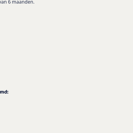
 van 6 maanden.
omd: