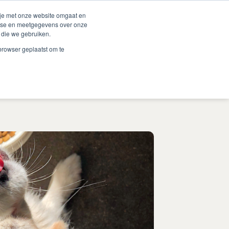
Duurzaamheid
Events
Shop
 je met onze website omgaat en
alyse en meetgegevens over onze
 die we gebruiken.
 Renske
Verkooppunten
Proberen?
Contact
 browser geplaatst om te