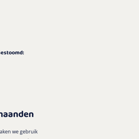
 Gestoomd:
 maanden
maken we gebruik